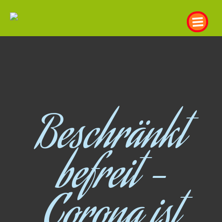
Beschränkt
befreit –
Corona ist