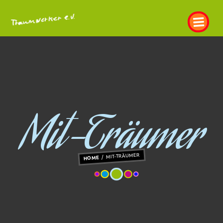
Mit-Träumer
MIT-TRÄUMER
HOME